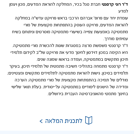
ד"ר רוני קרסנטי
חברת סגל בכיר, המחלקה להוראת המדעים, מכון ויצמן
למדע
עומדת יחד עם פרופ' אברהם הרכבי בראש פרויקט עדש"ה במחלקה
להוראת המדעים, פרויקט העוסק בהתפתחות מקצועית של מורי
מתמטיקה באמצעות צפייה בשיעורי מתמטיקה מוסרטים וניתוחם בשיח
עמיתים מודרך.
ד"ר קרסנטי משמשת מרצה במסגרות שונות להכשרת מורי מתמטיקה.
היא הקימה במכון דוידסון לחינוך מדעי את פרויקט של"ב לקידום תלמידי
תיכון מתקשים במתמטיקה, ועמדה בראשו שמונה שנים.
ד"ר קרסנטי מתמחה בתהליכי חשיבה מתמטית של תלמידי תיכון, בעיקר
תלמידים בסיכון; גישות להוראת מתמטיקה לתלמידים מתקשים ומצטיינים;
מודלים של תמיכה בהתפתחות מקצועית של מורי מתמטיקה; הערכה
ומדידה של הישגים לימודיים במתמטיקה על-יסודית. בעלת תואר שלישי
בחינוך מתמטי מהאוניברסיטה העברית בירושלים.
לתכנית המלאה
ישורים