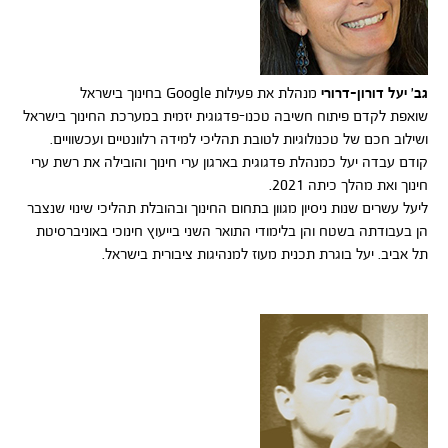
גב' יעל דורון-דרורי
מנהלת את פעילות Google בחינוך בישראל
שואפת לקדם פיתוח חשיבה טכנו-פדגוגית יזמית במערכת החינוך בישראל
ושילוב חכם של טכנולוגיות לטובת תהליכי למידה רלוונטיים ועכשוויים.
קודם עבדה יעל כמנהלת פדגוגית בארגון ערי חינוך והובילה את רשת ערי
חינוך ואת מהלך כיתה 2021.
ליעל עשרים שנות ניסיון מגוון בתחום החינוך ובהובלת תהליכי שינוי שנצבר
הן בעבודתה בשטח והן בלימודי התואר השני בייעוץ חינוכי באוניברסיטת
תל אביב. יעל בוגרת תכנית מעוז למנהיגות ציבורית בישראל.