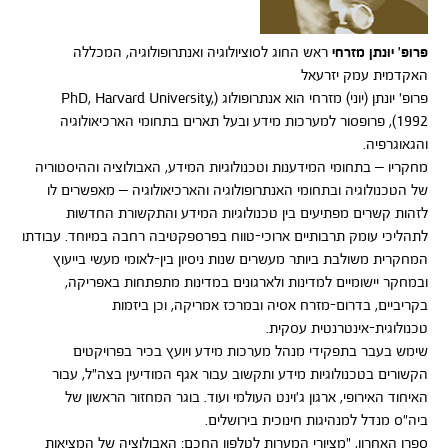
פרופ' יונתן מזרחי
ראש החוג לסוציולוגיה ואנתרופולוגיה, המכללה
האקדמית עמק יזרעאל
פרופ' יונתן (יוני) מזרחי הוא אנתרופולוג (PhD, Harvard University,
1992), פרופסור למערכות מידע ובעל תארים בתחומי הארכיאולוגיה
והגאוגרפיה.
מחקריו – בתחומי המידענות וטכנולוגיות המידע, האבולוציה וההיסטוריה
של הטכנולוגיה ובתחומי האנתרופולוגיה והארכיאולוגיה – מאפשרים לו
לזהות קשרים מפתיעים בין טכנולוגיות המידע והתקשורת החדשות
לתהליכי עומק תרבותיים ארוכי-טווח בפרספקטיבה רחבה במיוחד. עבודתו
המחקרית משולבת ביותר מעשרים שנות ניסיון בין-לאומי מעשי בייעוץ
ובמחקר יישומיים למדינות ולארגונים במדינות מתפתחות באפריקה,
בקריביים, בדרום-מזרח אסיה ובמרכז אמריקה, וכן ביזמות
טכנולוגית-אינטרנטית עסקית.
שימש בעבר בתפקידי מנהל מערכות מידע ויועץ בכיר בפרויקטים
הקשורים בטכנולוגיות מידע ותקשוב עבור אגף המודיעין בצה"ל, עבור
האיחוד האירופי, ארגון ג'וינט העולמי ועוד. בוגר המחזור הראשון של
ביה"ס מנדל למנהיגות חינוכית בירושלים.
ספרו האחרון, "מציורי המערות לטלפון החכם: האבולוציה של המציאות