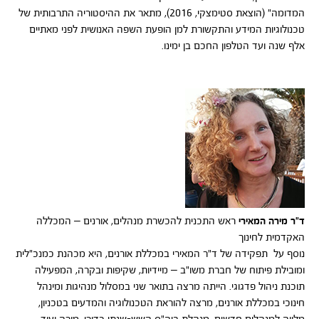
המדומה" (הוצאת סטימצקי, 2016), מתאר את ההיסטוריה התרבותית של
טכנולוגיות המידע והתקשורת למן הופעת השפה האנושית לפני מאתיים
אלף שנה ועד הטלפון החכם בן ימינו.
ד"ר מירה המאירי
ראש התכנית להכשרת מנהלים, אורנים – המכללה
האקדמית לחינוך
נוסף על תפקידה של ד"ר המאירי במכללת אורנים, היא מכהנת כמנכ"לית
ומובילת פיתוח של חברת משו"ב – מיידיות, שקיפות ובקרה, המפעילה
תוכנת ניהול פדגוגי. הייתה מרצה בתואר שני במסלול מנהיגות ומינהל
חינוכי במכללת אורנים, מרצה להוראת הטכנולוגיה והמדעים בטכניון,
מלווה למנהלים חדשים, מנהלת ביה"ס השש-שנתי כדורי, מורה ועוד.